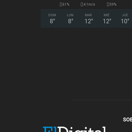
61%
4.1m/s
59%
DOM
LUN
MAR
MIÉ
JUE
8
°
8
°
12
°
12
°
10
°
SO