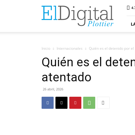
ElDigitalPlottier
4.
L
Inicio
Internacionales
Quién es el detenido por el
Quién es el deten
atentado
26 abril, 2026