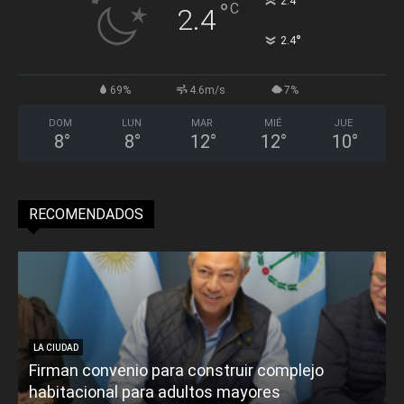
°
2.4
°
C
2.4
°
2.4
69%
4.6m/s
7%
DOM
LUN
MAR
MIÉ
JUE
8
°
8
°
12
°
12
°
10
°
RECOMENDADOS
LA CIUDAD
Firman convenio para construir complejo
habitacional para adultos mayores
P