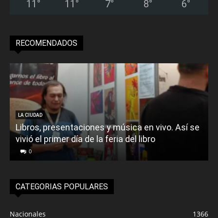
11
°
11
°
7
°
8
°
6
°
RECOMENDADOS
LA CIUDAD
Libros, presentaciones y música en vivo. Así se
vivió el primer día de la feria del libro
o
0
CATEGORIAS POPULARES
Nacionales
1366