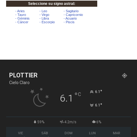
PLOTTIER
Cielo Claro
°
6.1
°
C
6.1
°
6.1
59%
4.2m/s
6%
VIE
SÁB
DOM
LUN
MAR