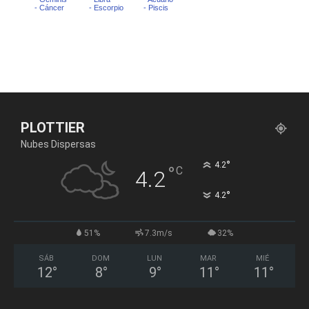
PLOTTIER
Nubes Dispersas
°
4.2
°
C
4.2
°
4.2
51%
7.3m/s
32%
SÁB
DOM
LUN
MAR
MIÉ
12
°
8
°
9
°
11
°
11
°