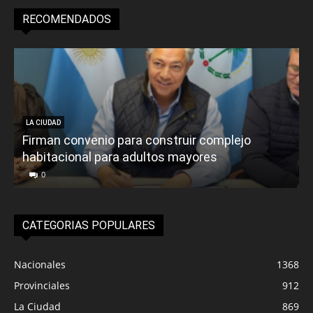
RECOMENDADOS
LA CIUDAD
Firman convenio para construir complejo
habitacional para adultos mayores
P
0
CATEGORIAS POPULARES
Nacionales
1368
Provinciales
912
La Ciudad
869