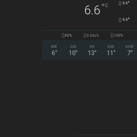
°
6.6
°
C
6.6
°
6.6
88%
3.2m/s
100%
MIÉ
JUE
VIE
SÁB
DOM
6
°
10
°
13
°
11
°
7
°