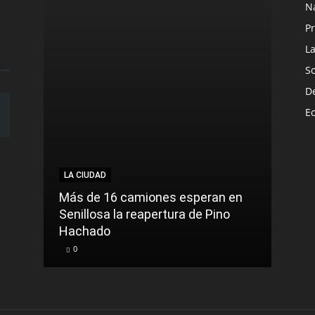
N
Pr
L
S
D
E
LA CIUDAD
LA C
Más de 16 camiones esperan en
Senillosa la reapertura de Pino
Lici
Hachado
con e
0
0