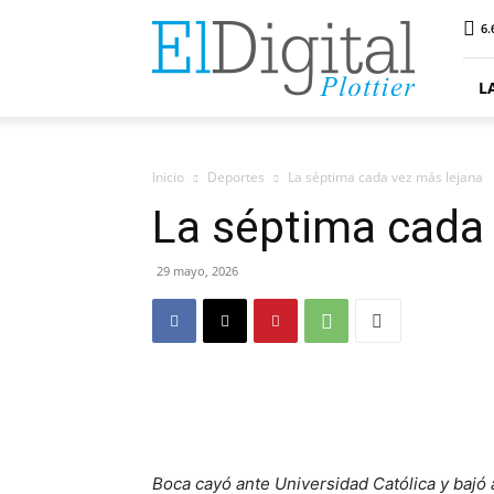
ElDigitalPlottier
6.
L
Inicio
Deportes
La séptima cada vez más lejana
La séptima cada
29 mayo, 2026
Boca cayó ante Universidad Católica y bajó