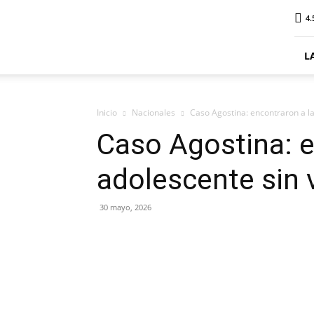
ElDigitalPlottier
4.
L
Inicio
Nacionales
Caso Agostina: encontraron a la
Caso Agostina: e
adolescente sin 
30 mayo, 2026