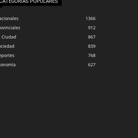
CATEGORIAS POPULARES
acionales
1366
ovinciales
912
a Ciudad
867
ociedad
839
eportes
768
conomía
627