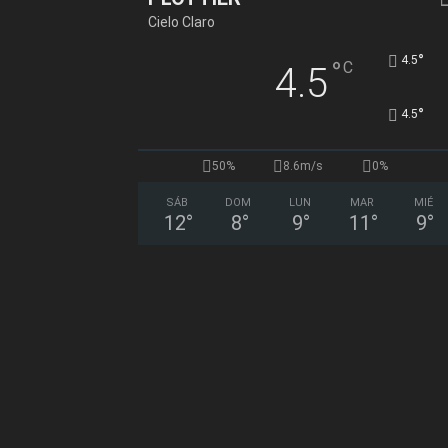
Cielo Claro
°
4.5
°
C
4.5
°
4.5
50%
8.6m/s
0%
SÁB
DOM
LUN
MAR
MIÉ
12
°
8
°
9
°
11
°
9
°