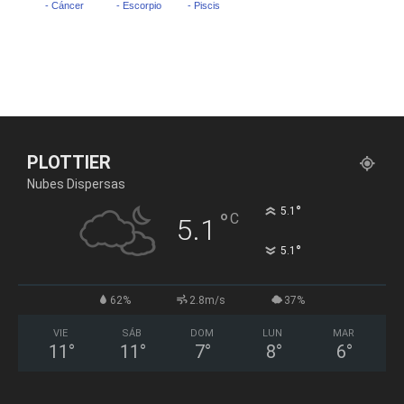
PLOTTIER
Nubes Dispersas
°
5.1
°
C
5.1
°
5.1
62%
2.8m/s
37%
VIE
SÁB
DOM
LUN
MAR
11
°
11
°
7
°
8
°
6
°