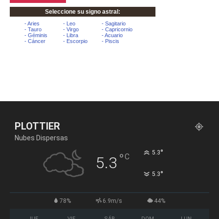
PLOTTIER
Nubes Dispersas
°
5.3
°
C
5.3
°
5.3
78%
6.9m/s
44%
JUE
VIE
SÁB
DOM
LUN