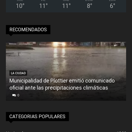
10
°
11
°
11
°
8
°
6
°
RECOMENDADOS
LA CIUDAD
Municipalidad de Plottier emitió comunicado
oficial ante las precipitaciones climáticas
0
CATEGORIAS POPULARES