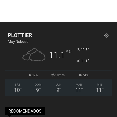
PLOTTIER
Muy Nuboso
°
11.1
°
C
11.1
°
11.1
32%
10m/s
74%
SÁB
DOM
LUN
MAR
MIÉ
10
°
9
°
9
°
11
°
11
°
RECOMENDADOS