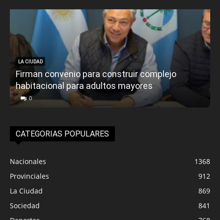
LA CIUDAD
Firman convenio para construir complejo
habitacional para adultos mayores
P
0
CATEGORIAS POPULARES
Nacionales
1368
Provinciales
912
La Ciudad
869
Sociedad
841