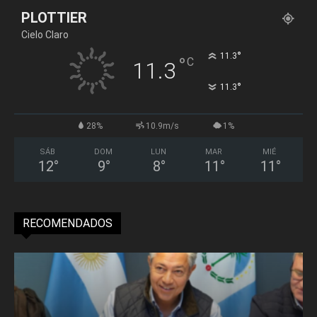
PLOTTIER
Cielo Claro
°
11.3
°
C
11.3
°
11.3
28%
10.9m/s
1%
SÁB
DOM
LUN
MAR
MIÉ
12
°
9
°
8
°
11
°
11
°
RECOMENDADOS