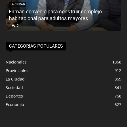
LA CIUDAD
Firman convenio para construir complejo
habitacional para adultos mayores
P
0
CATEGORIAS POPULARES
Nacionales
1368
Provinciales
912
La Ciudad
869
Sociedad
841
Deportes
768
Economía
627