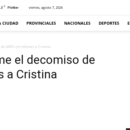
C
.3
viernes, agosto 7, 2026
Plottier
A CIUDAD
PROVINCIALES
NACIONALES
DEPORTES
 de $685 mil millones a Cristina
rme el decomiso de
s a Cristina