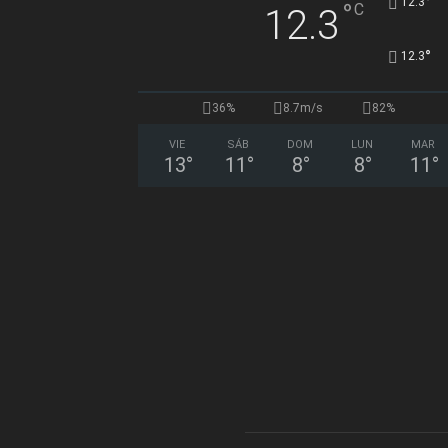
°
12.3
°
C
12.3
°
12.3
36%
8.7m/s
82%
VIE
SÁB
DOM
LUN
MAR
13
°
11
°
8
°
8
°
11
°