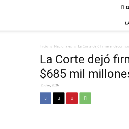
ElDigitalPlottier
12
L
Inicio
Nacionales
La Corte dejó firme el decomiso
La Corte dejó fi
$685 mil millone
2 julio, 2026