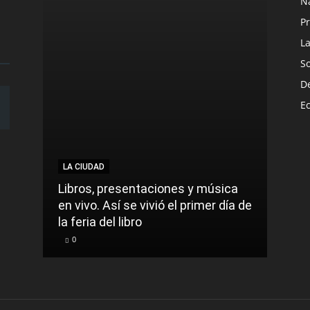
N
Pr
L
S
D
E
LA CIUDAD
LA C
Libros, presentaciones y música
Munic
en vivo. Así se vivió el primer día de
comu
la feria del libro
prec
0
0