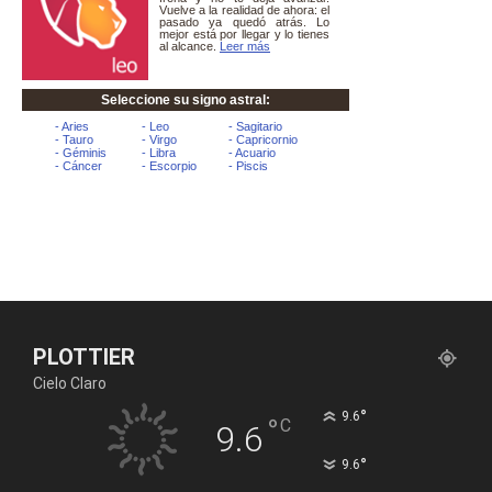
PLOTTIER
Cielo Claro
°
9.6
°
C
9.6
°
9.6