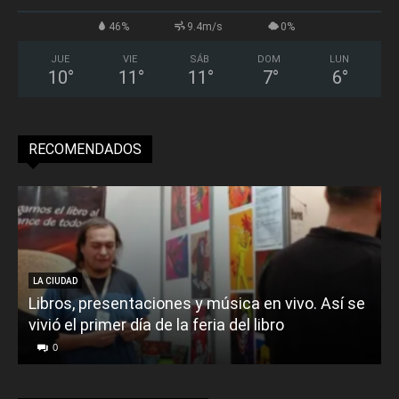
46%
9.4m/s
0%
JUE
VIE
SÁB
DOM
LUN
10
°
11
°
11
°
7
°
6
°
RECOMENDADOS
LA CIUDAD
Libros, presentaciones y música en vivo. Así se
vivió el primer día de la feria del libro
o
0