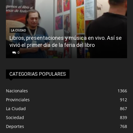
LA CIUDAD
Libros, presentaciones y música en vivo. Así se
vivió el primer día de la feria del libro
o
0
CATEGORIAS POPULARES
Nacionales
1366
Provinciales
912
La Ciudad
867
Sociedad
839
Deportes
768