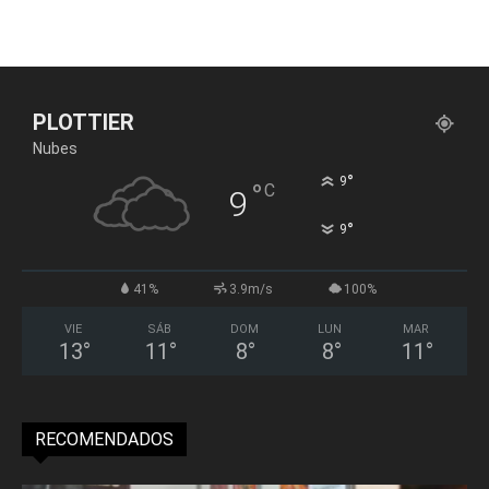
PLOTTIER
Nubes
°
9
°
C
9
°
9
41%
3.9m/s
100%
VIE
SÁB
DOM
LUN
MAR
13
°
11
°
8
°
8
°
11
°
RECOMENDADOS