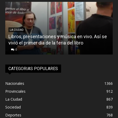
LA CIUDAD
Libros, presentaciones y música en vivo. Así se
vivió el primer día de la feria del libro
o
0
CATEGORIAS POPULARES
Nacionales
1366
Provinciales
912
La Ciudad
867
Sociedad
839
Deportes
768