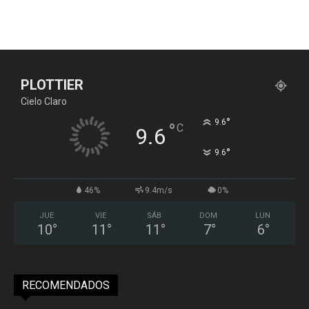
PLOTTIER
Cielo Claro
°
9.6
°
C
9.6
°
9.6
46%
9.4m/s
0%
JUE
VIE
SÁB
DOM
LUN
10
°
11
°
11
°
7
°
6
°
RECOMENDADOS