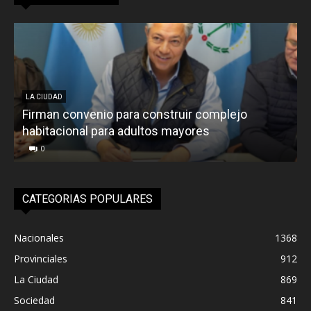
LA CIUDAD
Firman convenio para construir complejo
R
habitacional para adultos mayores
P
0
CATEGORIAS POPULARES
Nacionales
1368
Provinciales
912
La Ciudad
869
Sociedad
841