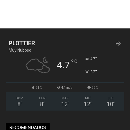
PLOTTIER
Muy Nuboso
°
4.7
°
C
4.7
°
4.7
61%
4.1m/s
59%
DOM
LUN
MAR
MIÉ
JUE
8
°
8
°
12
°
12
°
10
°
RECOMENDADOS