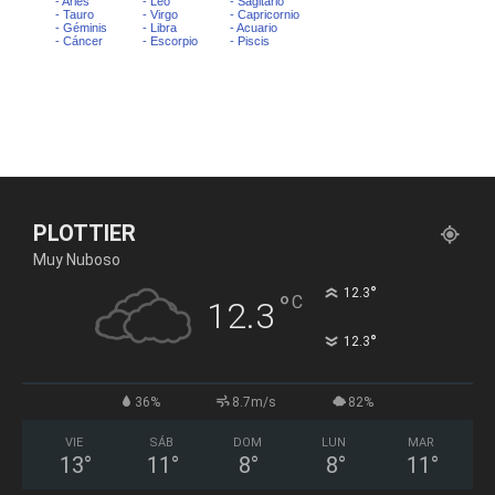
PLOTTIER
Muy Nuboso
°
12.3
°
C
12.3
°
12.3
36%
8.7m/s
82%
VIE
SÁB
DOM
LUN
MAR
13
°
11
°
8
°
8
°
11
°