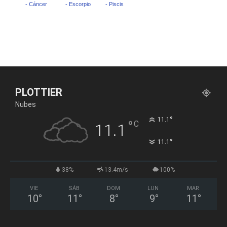
PLOTTIER
Nubes
°
11.1
°
C
11.1
°
11.1
38%
13.4m/s
100%
VIE
SÁB
DOM
LUN
MAR
10
°
11
°
8
°
9
°
11
°