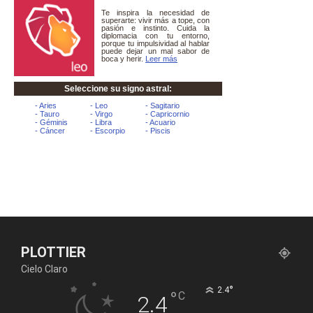
PLOTTIER
Cielo Claro
°
2.4
°
C
2.4