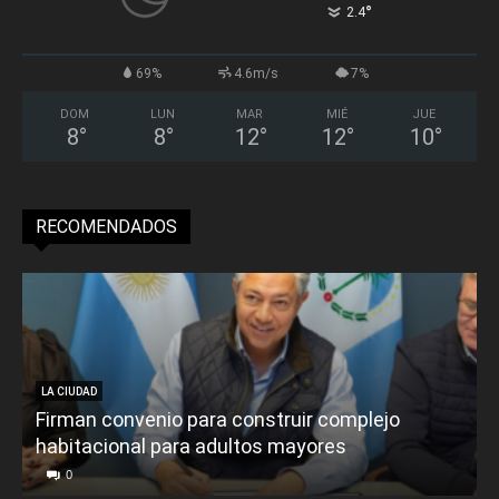
°
2.4
69%
4.6m/s
7%
DOM
LUN
MAR
MIÉ
JUE
8
°
8
°
12
°
12
°
10
°
RECOMENDADOS
LA CIUDAD
Firman convenio para construir complejo
habitacional para adultos mayores
P
0