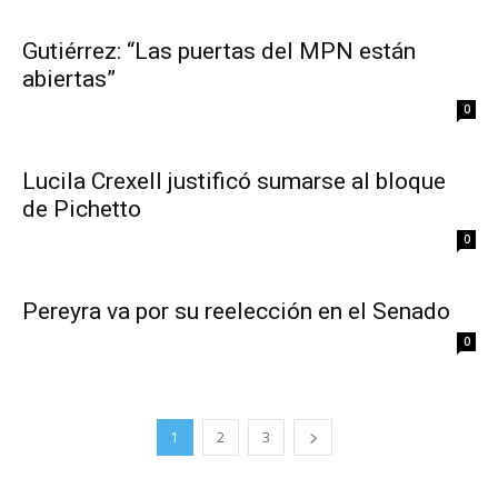
Gutiérrez: “Las puertas del MPN están
abiertas”
0
Lucila Crexell justificó sumarse al bloque
de Pichetto
0
Pereyra va por su reelección en el Senado
0
1
2
3