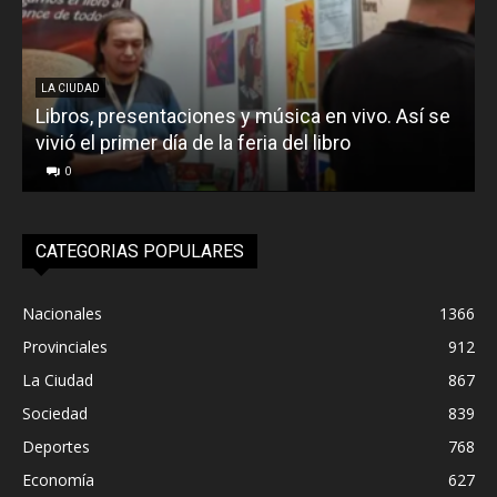
LA CIUDAD
Libros, presentaciones y música en vivo. Así se
vivió el primer día de la feria del libro
o
0
CATEGORIAS POPULARES
Nacionales
1366
Provinciales
912
La Ciudad
867
Sociedad
839
Deportes
768
Economía
627