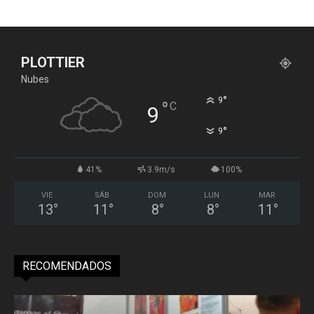
PLOTTIER
Nubes
°
9
°
C
9
°
9
41%
3.9m/s
100%
VIE
SÁB
DOM
LUN
MAR
13
°
11
°
8
°
8
°
11
°
RECOMENDADOS