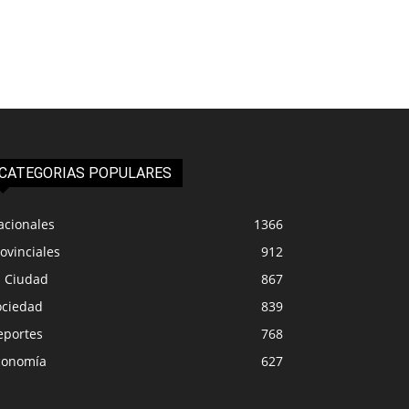
CATEGORIAS POPULARES
acionales
1366
ovinciales
912
a Ciudad
867
ociedad
839
eportes
768
conomía
627