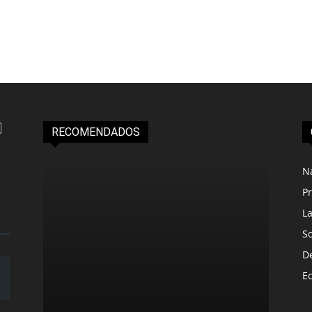
RECOMENDADOS
N
Pr
L
S
D
E