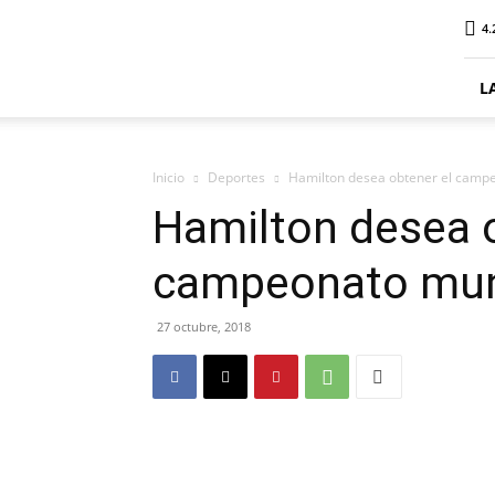
ElDigitalPlottier
4.
L
Inicio
Deportes
Hamilton desea obtener el camp
Hamilton desea o
campeonato mun
27 octubre, 2018