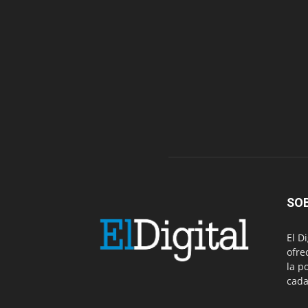
SO
El D
ofre
la p
cada