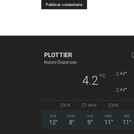
PLOTTIER
Nubes Dispersas
°
4.2
°
C
4.2
°
4.2
51%
7.3m/s
32%
SÁB
DOM
LUN
MAR
MIÉ
12
°
8
°
9
°
11
°
11
°