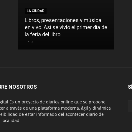
LA CIUDAD
LA C
Libros, presentaciones y música
Munic
en vivo. Así se vivió el primer día de
comu
la feria del libro
prec
0
0
BRE NOSOTROS
S
igital Es un proyecto de diarios online que se propone
cer a través de una plataforma moderna, ágil y dinámica
osibilidad de estar informado del acontecer diario de
 localidad