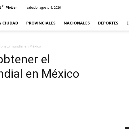
C
2
sábado, agosto 8, 2026
Plottier
A CIUDAD
PROVINCIALES
NACIONALES
DEPORTES
eonato mundial en México
btener el
dial en México