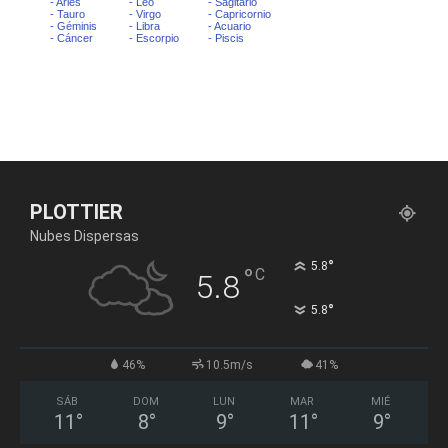
PLOTTIER
Nubes Dispersas
°
5.8
°
C
5.8
°
5.8
46%
10.5m/s
41%
SÁB
DOM
LUN
MAR
MIÉ
11
°
8
°
9
°
11
°
9
°