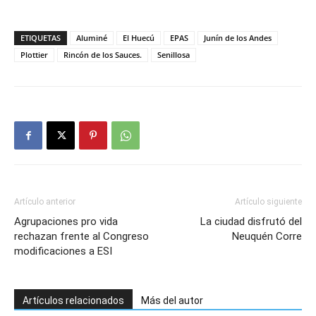
ETIQUETAS
Aluminé
El Huecú
EPAS
Junín de los Andes
Plottier
Rincón de los Sauces.
Senillosa
Artículo anterior
Artículo siguiente
Agrupaciones pro vida
La ciudad disfrutó del
rechazan frente al Congreso
Neuquén Corre
modificaciones a ESI
Artículos relacionados
Más del autor