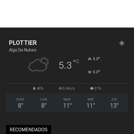
PLOTTIER
Algo De Nubes
°
5.3
°
C
5.3
°
5.3
49%
5.9m/s
21%
DOM
LUN
MAR
MIÉ
JUE
8
°
8
°
11
°
11
°
13
°
RECOMENDADOS