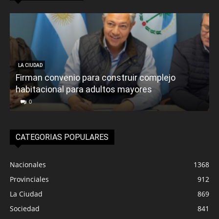
LA CIUDAD
Firman convenio para construir complejo
habitacional para adultos mayores
P
0
CATEGORIAS POPULARES
Nacionales
1368
Provinciales
912
La Ciudad
869
Sociedad
841