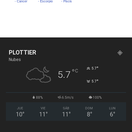
PLOTTIER
Nubes
°
5.7
°
C
5.7
°
5.7
88%
6.5m/s
100%
JUE
VIE
SÁB
DOM
LUN
10
°
11
°
11
°
8
°
6
°