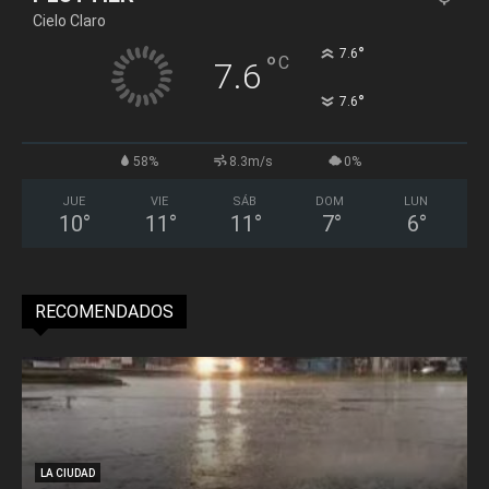
Cielo Claro
°
7.6
°
C
7.6
°
7.6
58%
8.3m/s
0%
JUE
VIE
SÁB
DOM
LUN
10
°
11
°
11
°
7
°
6
°
RECOMENDADOS
LA CIUDAD