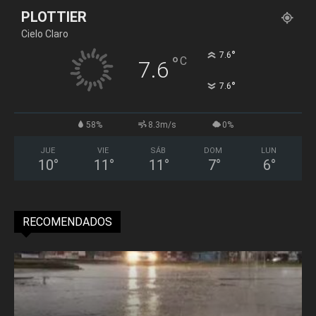
PLOTTIER
Cielo Claro
°
7.6
°
C
7.6
°
7.6
58%
8.3m/s
0%
JUE
VIE
SÁB
DOM
LUN
10
°
11
°
11
°
7
°
6
°
RECOMENDADOS