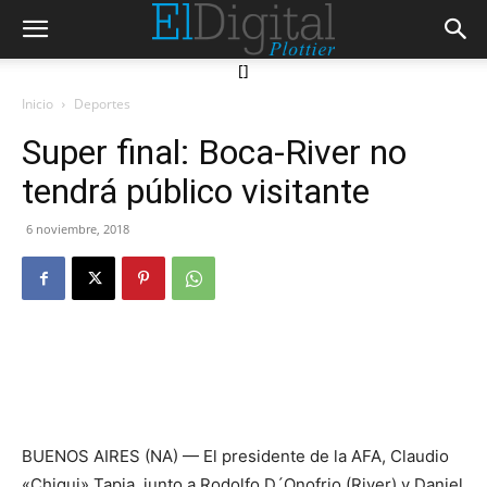
[]
Inicio
Deportes
Super final: Boca-River no
tendrá público visitante
6 noviembre, 2018
BUENOS AIRES (NA) — El presidente de la AFA, Claudio
«Chiqui» Tapia, junto a Rodolfo D´Onofrio (River) y Daniel