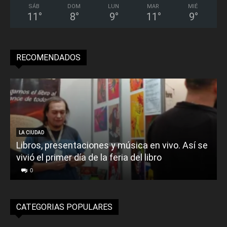
SÁB
DOM
LUN
MAR
MIÉ
11
°
8
°
9
°
11
°
9
°
RECOMENDADOS
LA CIUDAD
Libros, presentaciones y música en vivo. Así se
vivió el primer día de la feria del libro
o
0
CATEGORIAS POPULARES