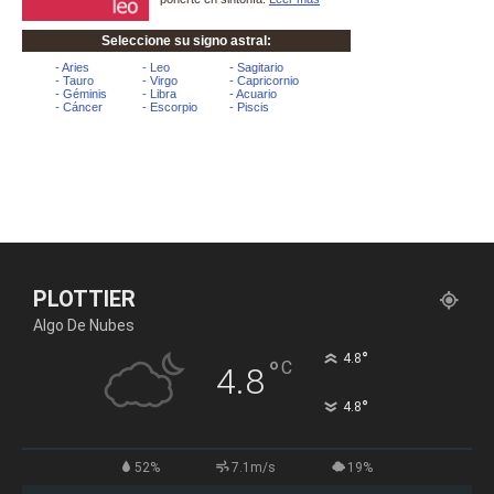
PLOTTIER
Algo De Nubes
°
4.8
°
C
4.8
°
4.8
52%
7.1m/s
19%