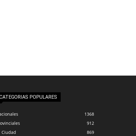
CATEGORIAS POPULARES
acionales
1368
ovinciales
912
a Ciudad
869