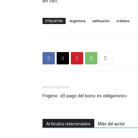
en «B».
ETIQUETAS
Argentina
calificación
créditos
Artículo anterior
Frigerio: «El pago del bono es obligatorio»
Artículos relacionados
Más del autor