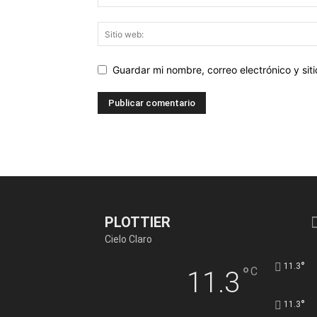
Guardar mi nombre, correo electrónico y si
PLOTTIER
Cielo Claro
°
11.3
°
C
11.3
°
11.3