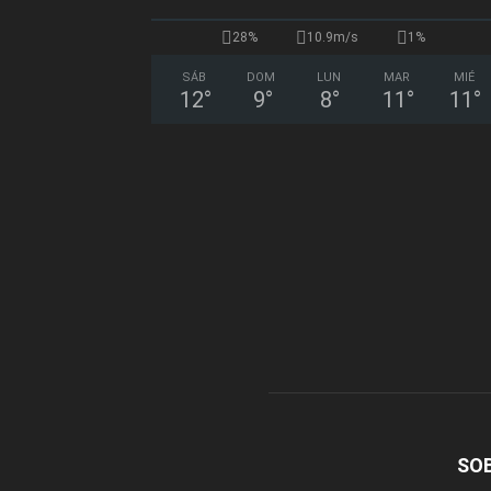
28%
10.9m/s
1%
SÁB
DOM
LUN
MAR
MIÉ
12
°
9
°
8
°
11
°
11
°
SO