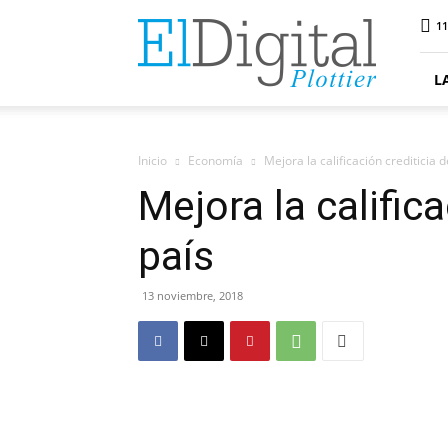
ElDigitalPlottier
11
L
Inicio
Economía
Mejora la calificación crediticia d
Mejora la califica
país
13 noviembre, 2018