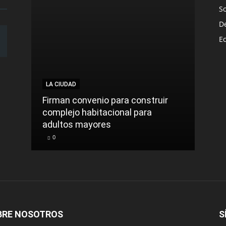
S
D
E
LA CIUDAD
LA C
Firman convenio para construir
complejo habitacional para
Roca
adultos mayores
sinti
0
0
BRE NOSOTROS
S