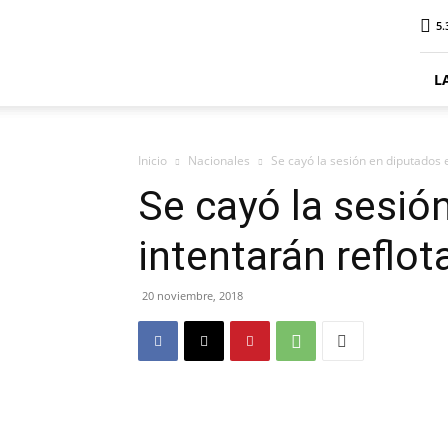
ElDigitalPlottier
5.
L
Inicio
Nacionales
Se cayó la sesión en diputados e
Se cayó la sesió
intentarán reflot
20 noviembre, 2018