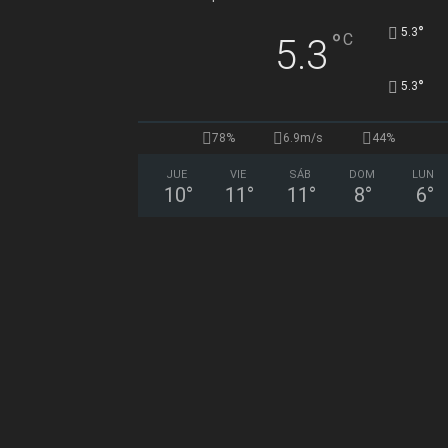
°
5.3
°
C
5.3
°
5.3
78%
6.9m/s
44%
JUE
VIE
SÁB
DOM
LUN
10
°
11
°
11
°
8
°
6
°