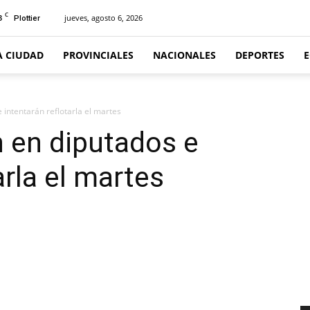
C
3
jueves, agosto 6, 2026
Plottier
A CIUDAD
PROVINCIALES
NACIONALES
DEPORTES
 intentarán reflotarla el martes
n en diputados e
arla el martes