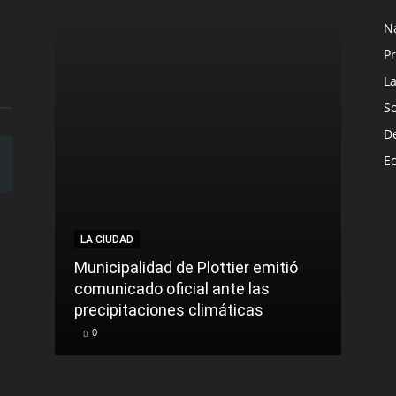
N
Pr
L
S
D
E
LA CIUDAD
LA C
Municipalidad de Plottier emitió
Más 
comunicado oficial ante las
Senil
precipitaciones climáticas
Hac
0
0