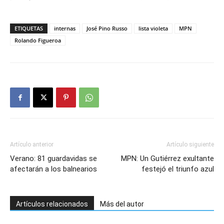
ETIQUETAS
internas
José Pino Russo
lista violeta
MPN
Rolando Figueroa
Artículo anterior
Artículo siguiente
Verano: 81 guardavidas se
MPN: Un Gutiérrez exultante
afectarán a los balnearios
festejó el triunfo azul
Artículos relacionados
Más del autor