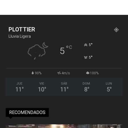
PLOTTIER
Lluvia Ligera
°
5
°
C
5
°
5
90%
4m/s
100%
JUE
VIE
SÁB
DOM
LUN
11
°
10
°
11
°
8
°
5
°
RECOMENDADOS