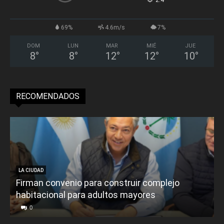
°
69%
4.6m/s
7%
DOM
LUN
MAR
MIÉ
JUE
8
°
8
°
12
°
12
°
10
°
RECOMENDADOS
LA CIUDAD
Firman convenio para construir complejo
habitacional para adultos mayores
P
0