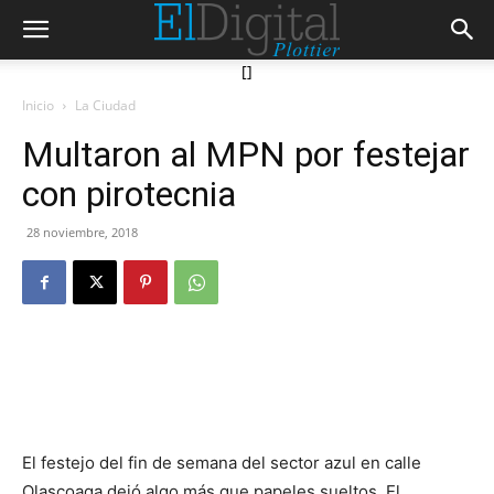
[]
Inicio
La Ciudad
Multaron al MPN por festejar
con pirotecnia
28 noviembre, 2018
El festejo del fin de semana del sector azul en calle
Olascoaga dejó algo más que papeles sueltos. El