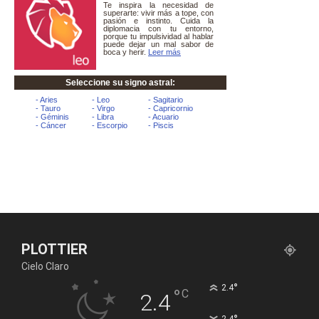
PLOTTIER
Cielo Claro
°
2.4
°
C
2.4
2.4