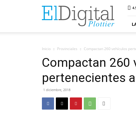
ElDigitalPlottier
4.
L
Inicio
Provinciales
Compactan 260 vehículos perten
Compactan 260 v
pertenecientes a 
1 diciembre, 2018