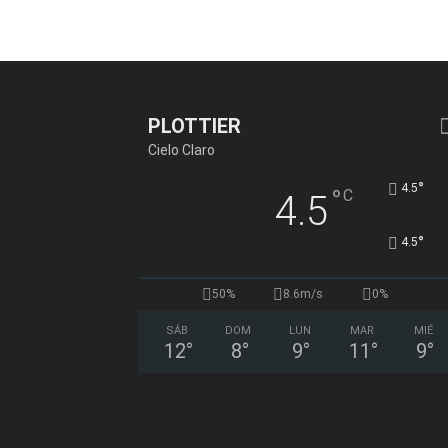
PLOTTIER
Cielo Claro
°
4.5
°
C
4.5
°
4.5
50%
8.6m/s
0%
SÁB
DOM
LUN
MAR
MIÉ
12
°
8
°
9
°
11
°
9
°