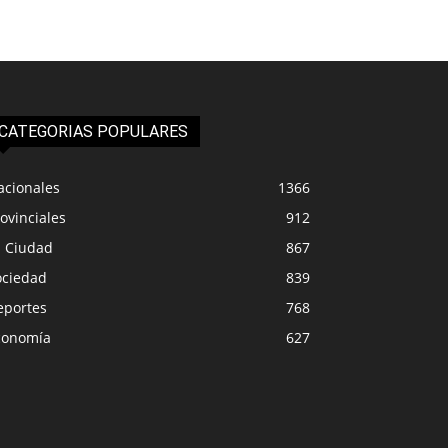
CATEGORIAS POPULARES
acionales
1366
ovinciales
912
a Ciudad
867
ociedad
839
eportes
768
conomía
627
IUDAD
LA CIUDAD