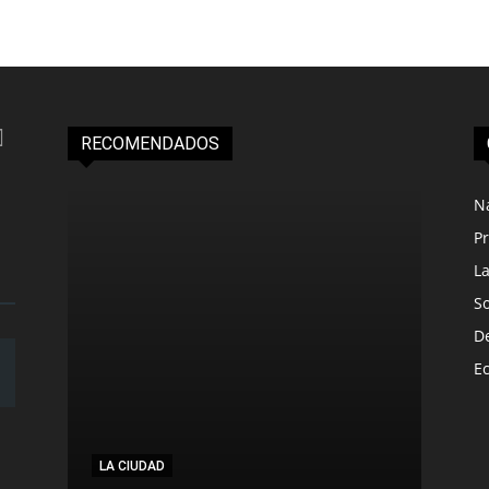
RECOMENDADOS
N
Pr
L
S
D
E
LA CIUDAD
LA C