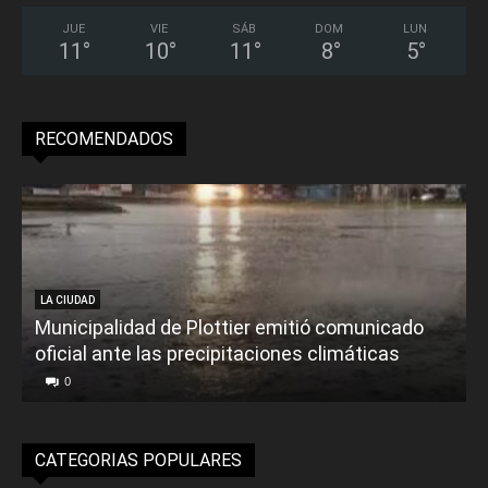
JUE
VIE
SÁB
DOM
LUN
11
°
10
°
11
°
8
°
5
°
RECOMENDADOS
LA CIUDAD
Municipalidad de Plottier emitió comunicado
oficial ante las precipitaciones climáticas
0
CATEGORIAS POPULARES