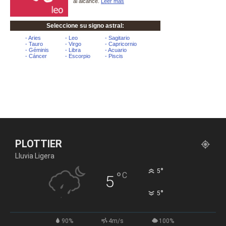
PLOTTIER
Lluvia Ligera
°
5
°
C
5
°
5
90%
4m/s
100%