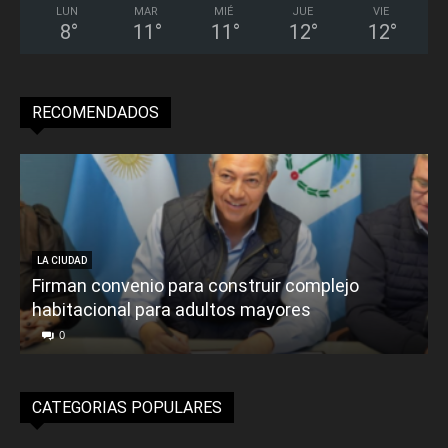
LUN
MAR
MIÉ
JUE
VIE
8
°
11
°
11
°
12
°
12
°
RECOMENDADOS
LA CIUDAD
Firman convenio para construir complejo
habitacional para adultos mayores
P
0
CATEGORIAS POPULARES