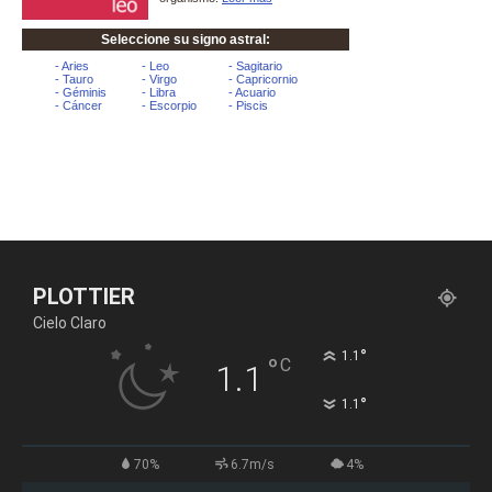
PLOTTIER
Cielo Claro
°
1.1
°
C
1.1
°
1.1
70%
6.7m/s
4%