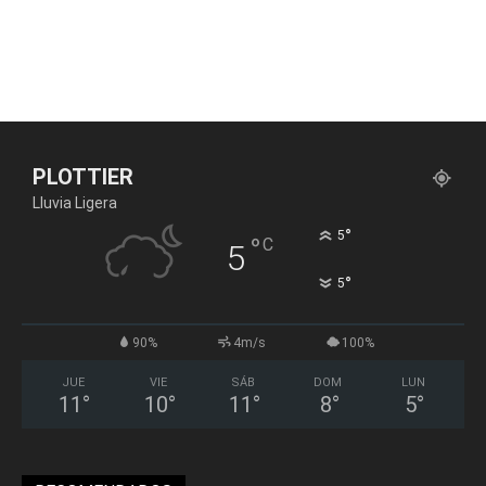
PLOTTIER
Lluvia Ligera
°
5
°
C
5
°
5
90%
4m/s
100%
JUE
VIE
SÁB
DOM
LUN
11
°
10
°
11
°
8
°
5
°