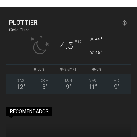
PLOTTIER
Cielo Claro
°
4.5
°
C
4.5
°
4.5
50%
8.6m/s
0%
SÁB
DOM
LUN
MAR
MIÉ
12
°
8
°
9
°
11
°
9
°
RECOMENDADOS