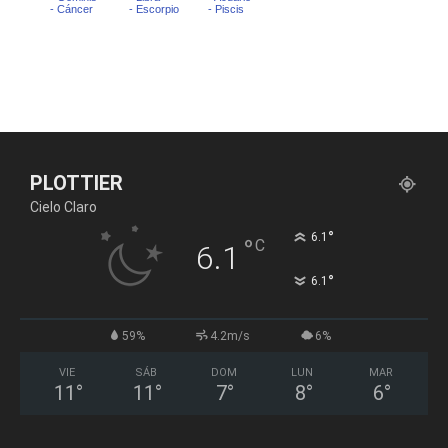
PLOTTIER
Cielo Claro
°
6.1
°
C
6.1
°
6.1
59%
4.2m/s
6%
VIE
SÁB
DOM
LUN
MAR
11
°
11
°
7
°
8
°
6
°