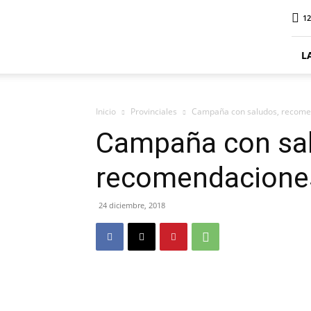
ElDigitalPlottier
12
L
Inicio
Provinciales
Campaña con saludos, recomen
Campaña con sa
recomendaciones
24 diciembre, 2018