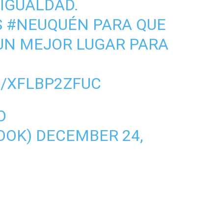
 IGUALDAD.
S
#NEUQUÉN
PARA QUE
UN MEJOR LUGAR PARA
M/XFLBP2ZFUC
O
OOK)
DECEMBER 24,