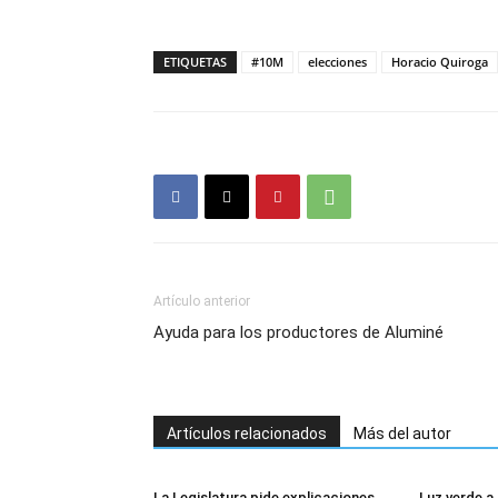
ETIQUETAS
#10M
elecciones
Horacio Quiroga
Artículo anterior
Ayuda para los productores de Aluminé
Artículos relacionados
Más del autor
La Legislatura pide explicaciones
Luz verde a 