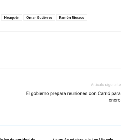
Neuquén
Omar Gutiérrez
Ramón Rioseco
Artículo siguiente
El gobierno prepara reuniones con Carrió para
enero
la ley de paridad de
Neuquén adhiere a la Ley Micaela