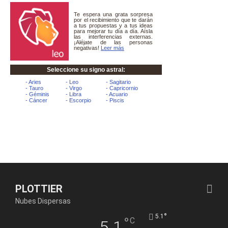
PLOTTIER
Nubes Dispersas
°
5.1
°
C
5.1