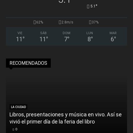
°
5.1
62%
2.8m/s
37%
VIE
SÁB
DOM
LUN
MAR
11
°
11
°
7
°
8
°
6
°
RECOMENDADOS
LA CIUDAD
Libros, presentaciones y música en vivo. Así se
vivió el primer día de la feria del libro
o
0