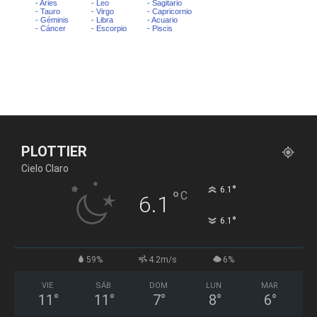
PLOTTIER
Cielo Claro
°
6.1
°
C
6.1
°
6.1
59%
4.2m/s
6%
VIE
SÁB
DOM
LUN
MAR
11
°
11
°
7
°
8
°
6
°