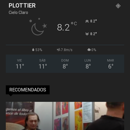
PLOTTIER
Cielo Claro
°
8.2
°
C
8.2
°
8.2
53%
7.8m/s
0%
VIE
SÁB
DOM
LUN
MAR
11
°
11
°
8
°
8
°
6
°
RECOMENDADOS