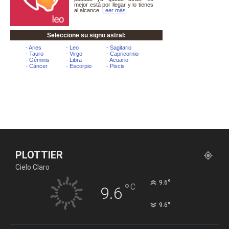
PLOTTIER
Cielo Claro
°
9.6
°
C
9.6
°
9.6