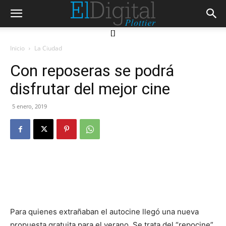
[]
Inicio
La Ciudad
Con reposeras se podrá
disfrutar del mejor cine
5 enero, 2019
Para quienes extrañaban el autocine llegó una nueva
propuesta gratuita para el verano. Se trata del “repocine”