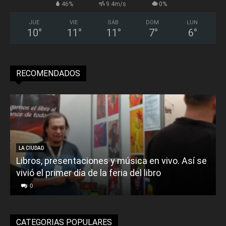
46%
9.4m/s
0%
JUE
VIE
SÁB
DOM
LUN
10
°
11
°
11
°
7
°
6
°
RECOMENDADOS
LA CIUDAD
Libros, presentaciones y música en vivo. Así se
vivió el primer día de la feria del libro
o
0
CATEGORIAS POPULARES