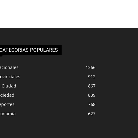
CATEGORIAS POPULARES
acionales
1366
ovinciales
912
a Ciudad
867
ociedad
839
eportes
768
conomía
627