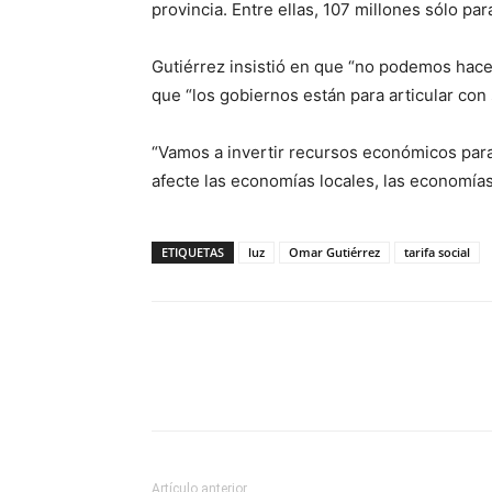
provincia. Entre ellas, 107 millones sólo para
Gutiérrez insistió en que “no podemos hacer
que “los gobiernos están para articular con s
“Vamos a invertir recursos económicos para 
afecte las economías locales, las economías 
ETIQUETAS
luz
Omar Gutiérrez
tarifa social
Artículo anterior