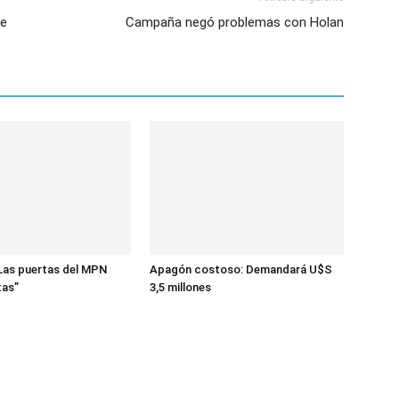
ne
Campaña negó problemas con Holan
“Las puertas del MPN
Apagón costoso: Demandará U$S
tas”
3,5 millones