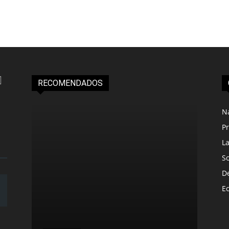
RECOMENDADOS
N
Pr
L
S
D
E