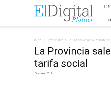
ElDigitalPlottier
5.
L
Inicio
Provinciales
La Provincia sale al rescate de l
La Provincia sale
tarifa social
5 enero, 2019