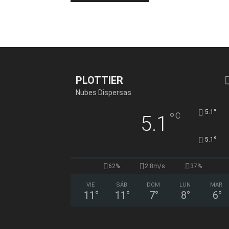
PLOTTIER
Nubes Dispersas
°
5.1
°
C
5.1
°
5.1
62%
2.8m/s
37%
VIE
SÁB
DOM
LUN
MAR
11
°
11
°
7
°
8
°
6
°