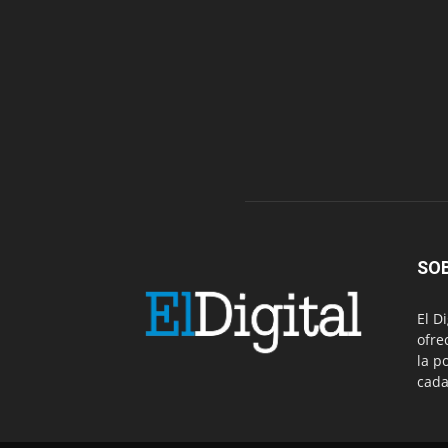
SO
El D
ofre
la p
cada