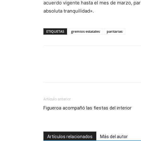
acuerdo vigente hasta el mes de marzo, para
absoluta tranquilidad».
ETIQUETAS
gremios estatales
paritarias
Artículo anterior
Figueroa acompañó las fiestas del interior
Artículos relacionados
Más del autor