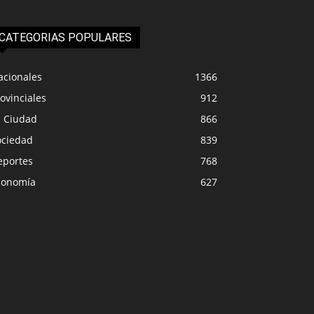
CATEGORIAS POPULARES
acionales
1366
ovinciales
912
a Ciudad
866
ociedad
839
eportes
768
conomía
627