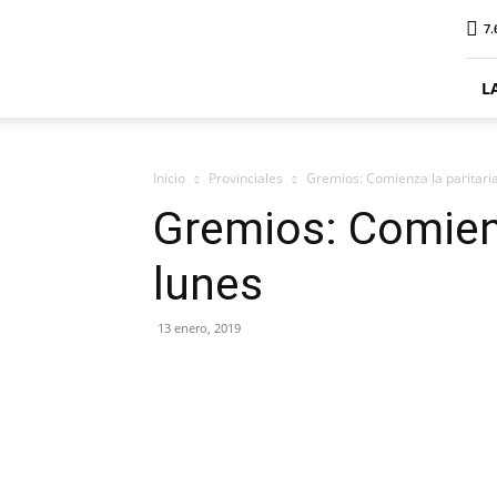
ElDigitalPlottier
7.
L
Inicio
Provinciales
Gremios: Comienza la paritaria
Gremios: Comienz
lunes
13 enero, 2019