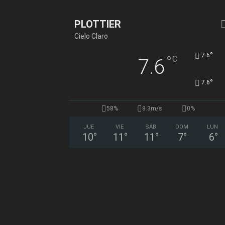
PLOTTIER
Cielo Claro
°
7.6
°
C
7.6
°
7.6
58%
8.3m/s
0%
JUE
VIE
SÁB
DOM
LUN
10
°
11
°
11
°
7
°
6
°