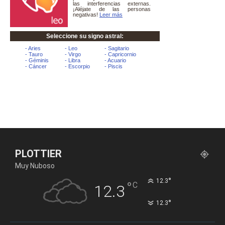
PLOTTIER
Muy Nuboso
°
12.3
°
C
12.3
°
12.3