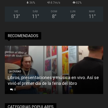
36%
8.7m/s
82%
VIE
SÁB
DOM
LUN
MAR
13
°
11
°
8
°
8
°
11
°
RECOMENDADOS
LA CIUDAD
Libros, presentaciones y música en vivo. Así se
vivió el primer día de la feria del libro
o
0
CATEGORIAS POPULARES