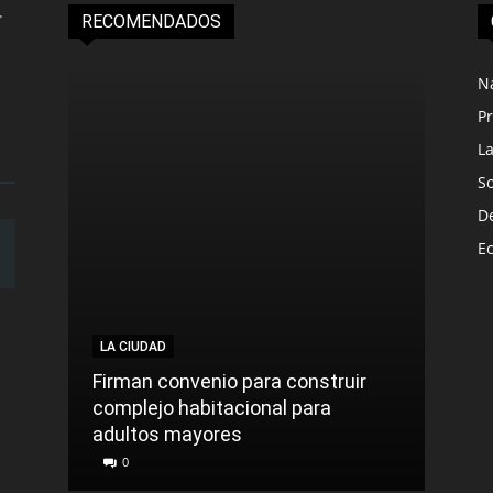
RECOMENDADOS
N
Pr
L
S
D
E
LA CIUDAD
Firman convenio para construir
complejo habitacional para
adultos mayores
0