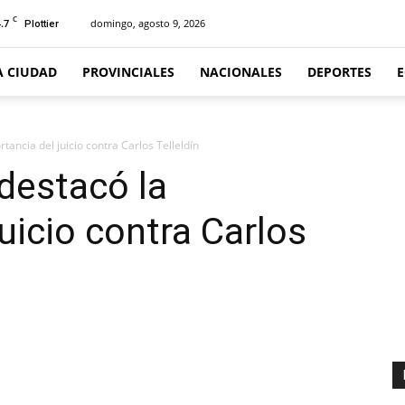
C
.7
domingo, agosto 9, 2026
Plottier
A CIUDAD
PROVINCIALES
NACIONALES
DEPORTES
ancia del juicio contra Carlos Telleldín
destacó la
uicio contra Carlos