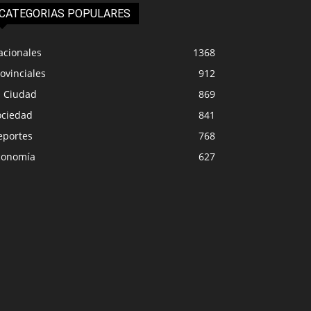
CATEGORIAS POPULARES
acionales
1368
ovinciales
912
a Ciudad
869
ociedad
841
eportes
768
conomía
627