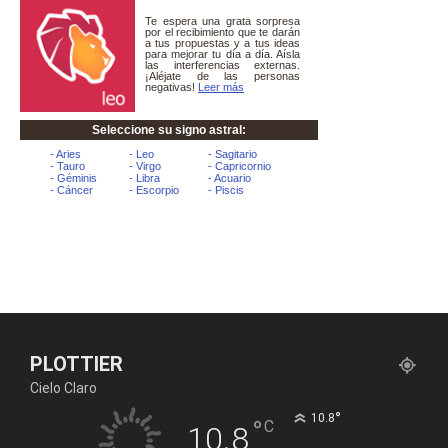
PLOTTIER
Cielo Claro
°
10.8
°
C
10.8