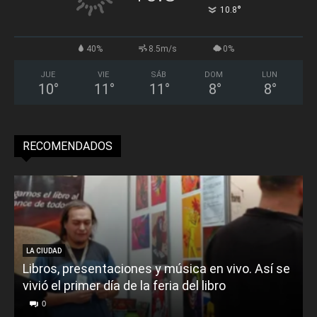
°
10.8
40%
8.5m/s
0%
JUE
VIE
SÁB
DOM
LUN
10
°
11
°
11
°
8
°
8
°
RECOMENDADOS
LA CIUDAD
Libros, presentaciones y música en vivo. Así se
vivió el primer día de la feria del libro
o
0