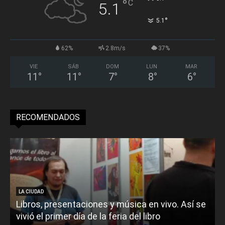
°
C
5.1
°
5.1
62%
2.8m/s
37%
VIE
SÁB
DOM
LUN
MAR
11
°
11
°
7
°
8
°
6
°
RECOMENDADOS
LA CIUDAD
Libros, presentaciones y música en vivo. Así se
vivió el primer día de la feria del libro
o