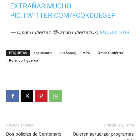
EXTRAÑAR MUCHO.
PIC.TWITTER.COM/FCQKDOEGEP
— Omar Gutierrez (@OmarGutierrezOk)
May 30, 2019
ETIQUETAS
Legislatura
Luis Sapag
MPN
Omar Gutiérrez
Rolando Figueroa
Artículo anterior
Artículo siguiente
Dos policías de Centenario
Quieren actualizar programas