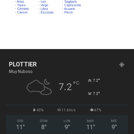
PLOTTIER
Muy Nuboso
°
7.2
°
C
7.2
°
7.2
43%
11.6m/s
67%
SÁB
DOM
LUN
MAR
MIÉ
11
°
8
°
9
°
11
°
9
°