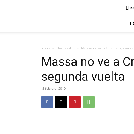
ElDigitalPlottier
5.
L
Inicio
Nacionales
Massa no ve a Cristina ganando
Massa no ve a Cr
segunda vuelta
5 febrero, 2019