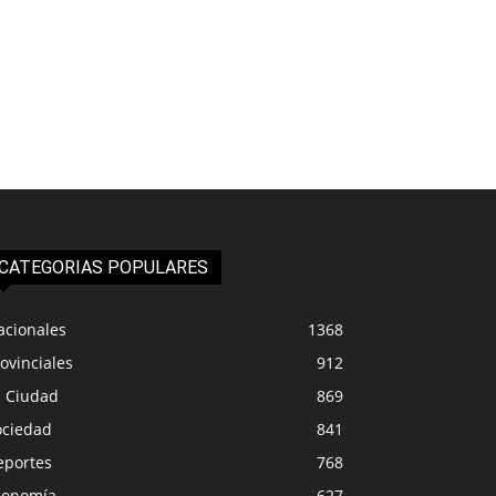
CATEGORIAS POPULARES
acionales
1368
ovinciales
912
a Ciudad
869
ociedad
841
eportes
768
conomía
627