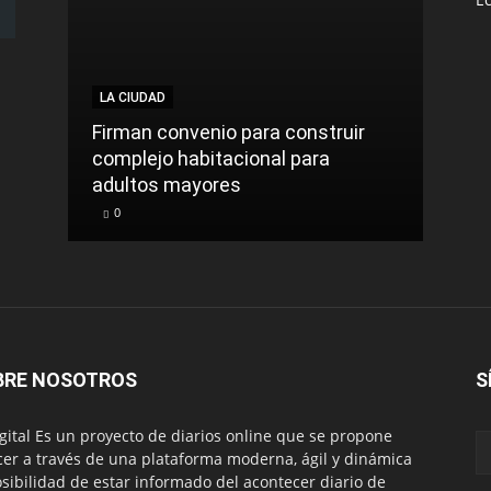
LA CIUDAD
LA C
Firman convenio para construir
complejo habitacional para
Roca
adultos mayores
sinti
0
0
BRE NOSOTROS
S
igital Es un proyecto de diarios online que se propone
cer a través de una plataforma moderna, ágil y dinámica
osibilidad de estar informado del acontecer diario de