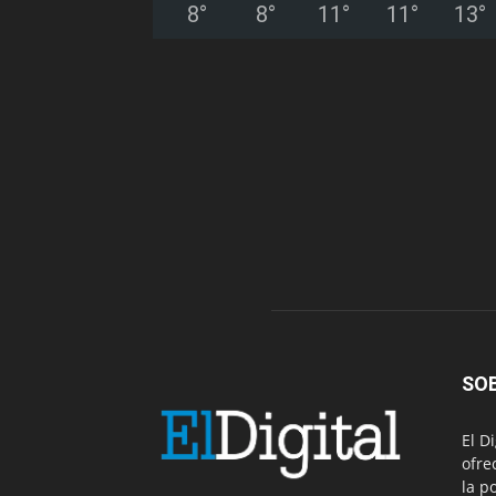
8
°
8
°
11
°
11
°
13
°
SO
El D
ofre
la p