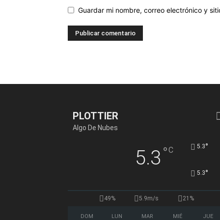
Guardar mi nombre, correo electrónico y si
PLOTTIER
Algo De Nubes
°
5.3
°
C
5.3
°
5.3
49%
5.9m/s
21%
DOM
LUN
MAR
MIÉ
JUE