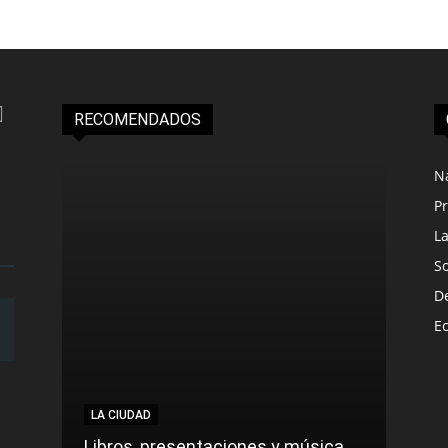
RECOMENDADOS
N
Pr
L
S
D
E
LA CIUDAD
Libros, presentaciones y música