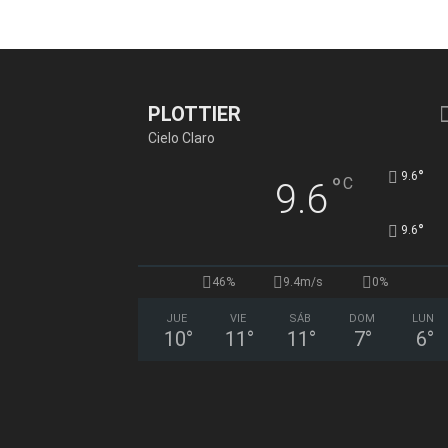
PLOTTIER
Cielo Claro
°
9.6
°
C
9.6
°
9.6
46%
9.4m/s
0%
JUE
VIE
SÁB
DOM
LUN
10
°
11
°
11
°
7
°
6
°