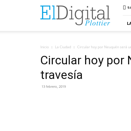
ElDigitalPlottier
9.
L
Inicio
La Ciudad
Circular hoy por Neuquén será u
Circular hoy por
travesía
13 febrero, 2019