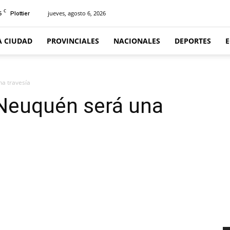
C
6
jueves, agosto 6, 2026
Plottier
A CIUDAD
PROVINCIALES
NACIONALES
DEPORTES
na travesía
 Neuquén será una