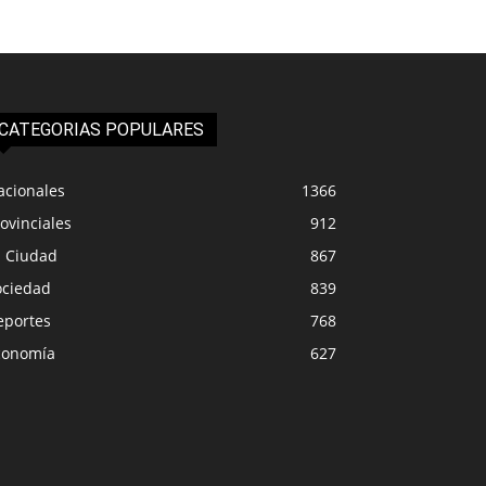
CATEGORIAS POPULARES
acionales
1366
ovinciales
912
a Ciudad
867
ociedad
839
eportes
768
conomía
627